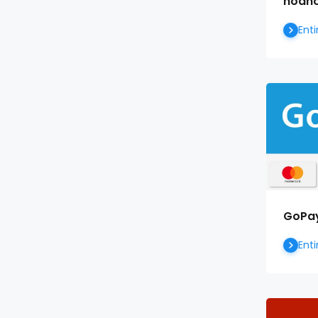
hodn
Enti
GoPay
Enti