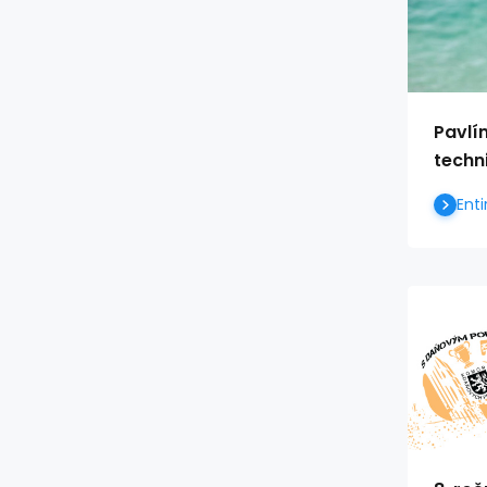
Pavlí
techn
Enti