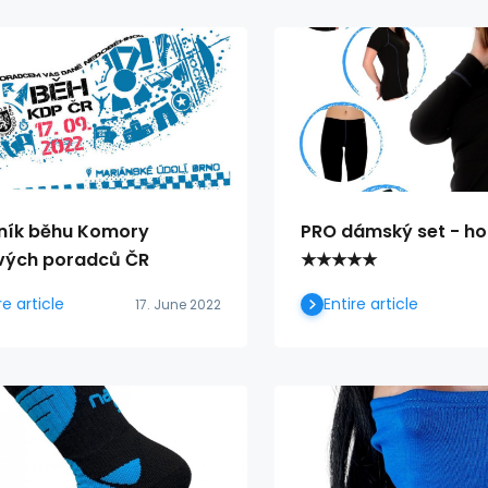
čník běhu Komory
PRO dámský set - ho
ých poradců ČR
★★★★★
re article
Entire article
17. June 2022