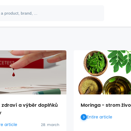
, zdraví a výběr doplňků
Moringa - strom živ
y
Entire article
re article
28. march