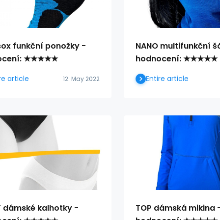
ox funkční ponožky -
NANO multifunkční š
ocení: ★★★★★
hodnocení: ★★★★★
re article
Entire article
12. May 2022
T dámské kalhotky -
TOP dámská mikina 