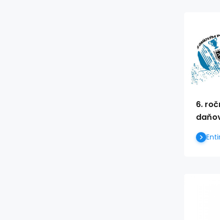
6. ro
daňov
Enti