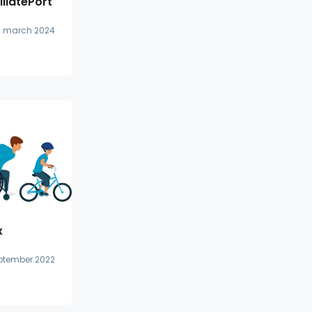
iliatePort
. march 2024
x
eptember 2022