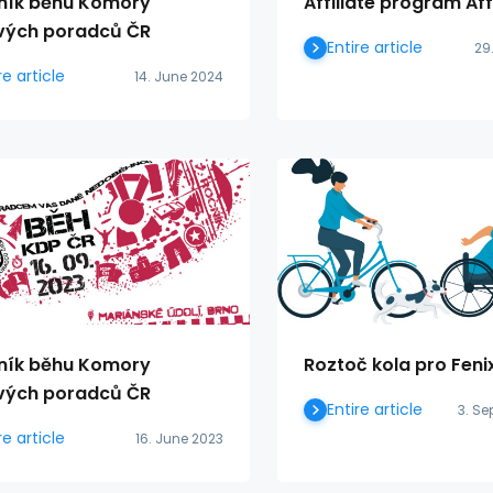
čník běhu Komory
Affiliate program Aff
ých poradců ČR
Entire article
29
re article
14. June 2024
čník běhu Komory
Roztoč kola pro Feni
ých poradců ČR
Entire article
3. S
re article
16. June 2023