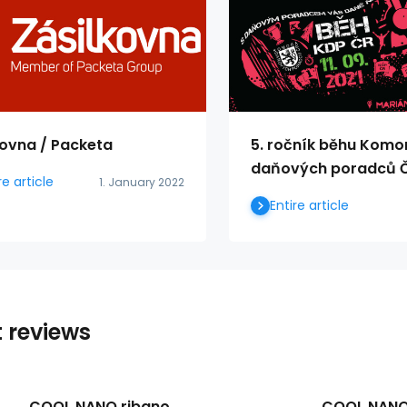
kovna / Packeta
5. ročník běhu Komo
daňových poradců 
re article
1. January 2022
Entire article
t reviews
COOL NANO ribano
COOL NANO