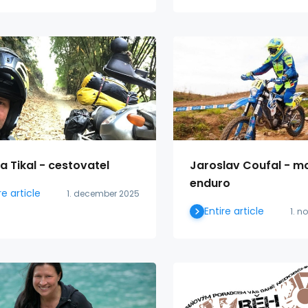
a Tikal - cestovatel
Jaroslav Coufal - m
enduro
re article
1. december 2025
Entire article
1. 