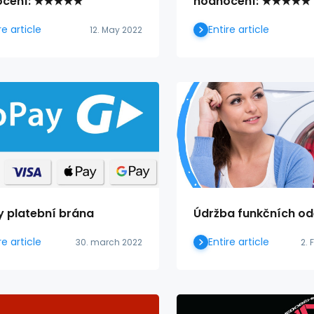
ocení: ★★★★★
hodnocení: ★★★★★
re article
Entire article
12. May 2022
 platební brána
Údržba funkčních o
re article
Entire article
30. march 2022
2. 