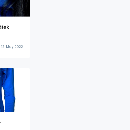
átek -
12. May 2022
-