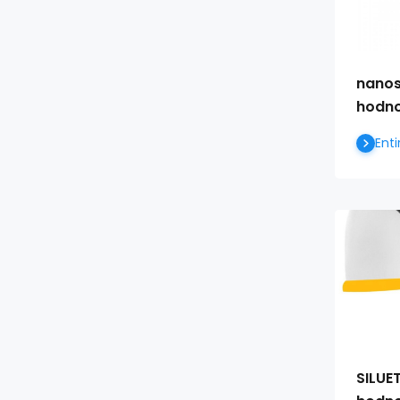
nanos
hodn
Enti
SILUE