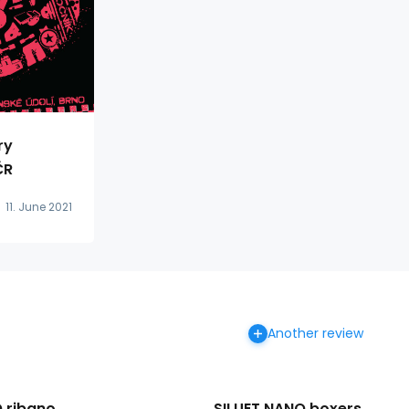
ry
ČR
11. June 2021
Another review
 ribano
SILUET NANO boxers