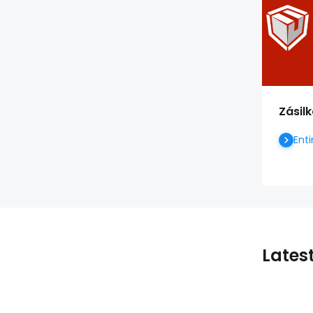
Zásil
Enti
Lates