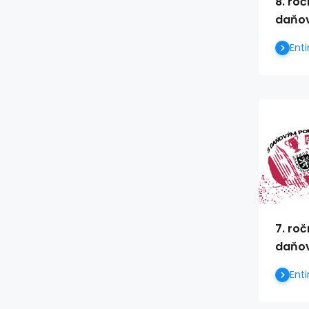
8. ro
daňov
Enti
7. ro
daňov
Enti